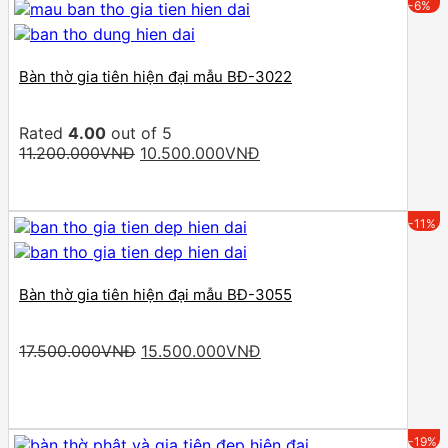
-6%
Bàn thờ gia tiên hiện đại mẫu BĐ-3022
Rated
4.00
out of 5
Original
Current
11.200.000
VNĐ
10.500.000
VNĐ
price
price
was:
is:
11.200.000VNĐ.
10.500.000VNĐ.
-11%
Bàn thờ gia tiên hiện đại mẫu BĐ-3055
Original
Current
17.500.000
VNĐ
15.500.000
VNĐ
price
price
was:
is:
17.500.000VNĐ.
15.500.000VNĐ.
-19%