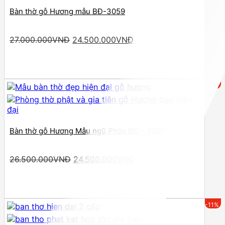
Bàn thờ gỗ Hương mẫu BĐ-3059
Original
Current
27.000.000
VNĐ
24.500.000
VNĐ
price
price
was:
is:
27.000.000VNĐ.
24.500.000VNĐ.
-8%
Bàn thờ gỗ Hương Mẫu ngũ Phúc BĐ – 3067
Original
Current
26.500.000
VNĐ
24.500.000
VNĐ
price
price
was:
is:
26.500.000VNĐ.
24.500.000VNĐ.
-11%