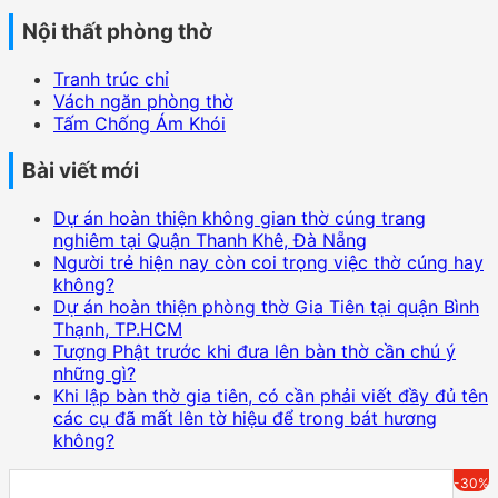
Nội thất phòng thờ
Tranh trúc chỉ
Vách ngăn phòng thờ
Tấm Chống Ám Khói
Bài viết mới
Dự án hoàn thiện không gian thờ cúng trang
nghiêm tại Quận Thanh Khê, Đà Nẵng
Người trẻ hiện nay còn coi trọng việc thờ cúng hay
không?
Dự án hoàn thiện phòng thờ Gia Tiên tại quận Bình
Thạnh, TP.HCM
Tượng Phật trước khi đưa lên bàn thờ cần chú ý
những gì?
Khi lập bàn thờ gia tiên, có cần phải viết đầy đủ tên
các cụ đã mất lên tờ hiệu để trong bát hương
không?
-30%