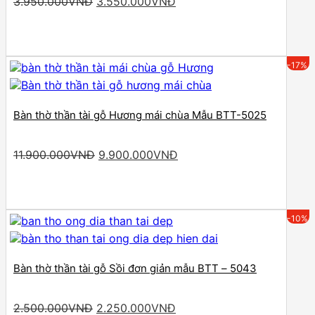
Original
Current
3.950.000
VNĐ
3.550.000
VNĐ
price
price
was:
is:
3.950.000VNĐ.
3.550.000VNĐ.
-17%
Bàn thờ thần tài gỗ Hương mái chùa Mẫu BTT-5025
Original
Current
11.900.000
VNĐ
9.900.000
VNĐ
price
price
was:
is:
11.900.000VNĐ.
9.900.000VNĐ.
-10%
Bàn thờ thần tài gỗ Sồi đơn giản mẫu BTT – 5043
Original
Current
2.500.000
VNĐ
2.250.000
VNĐ