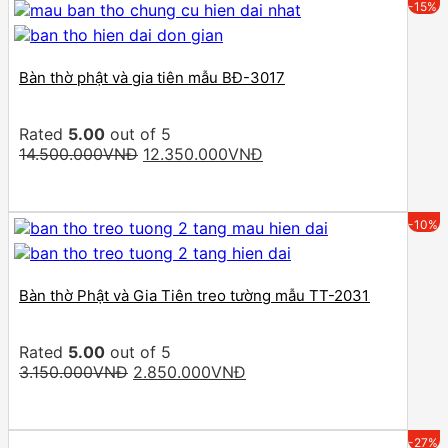
-15%
Bàn thờ phật và gia tiên mẫu BĐ-3017
Rated
5.00
out of 5
Original
Current
14.500.000
VNĐ
12.350.000
VNĐ
price
price
was:
is:
14.500.000VNĐ.
12.350.000VNĐ.
-10%
Bàn thờ Phật và Gia Tiên treo tường mẫu TT-2031
Rated
5.00
out of 5
Original
Current
3.150.000
VNĐ
2.850.000
VNĐ
price
price
was:
is:
3.150.000VNĐ.
2.850.000VNĐ.
-27%