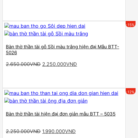
price
price
was:
is:
2.500.000VNĐ.
2.250.000VNĐ.
-15%
Bàn thờ thần tài gỗ Sồi màu trắng hiện đại Mẫu BTT-
5026
Original
Current
2.650.000
VNĐ
2.250.000
VNĐ
price
price
was:
is:
2.650.000VNĐ.
2.250.000VNĐ.
-12%
Bàn thờ thần tài hiện đại đơn giản mẫu BTT – 5035
Original
Current
2.250.000
VNĐ
1.990.000
VNĐ
price
price