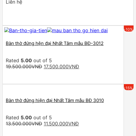
Liên hệ
-10%
Bàn thờ đứng hện đại Nhất Tâm mẫu BĐ-3012
Rated
5.00
out of 5
Original
Current
19.500.000
VNĐ
17.500.000
VNĐ
price
price
was:
is:
19.500.000VNĐ.
17.500.000VNĐ.
-15%
Bàn thờ đứng hiện đại Nhất Tâm mẫu BĐ 3010
Rated
5.00
out of 5
Original
Current
13.500.000
VNĐ
11.500.000
VNĐ
price
price
was:
is: