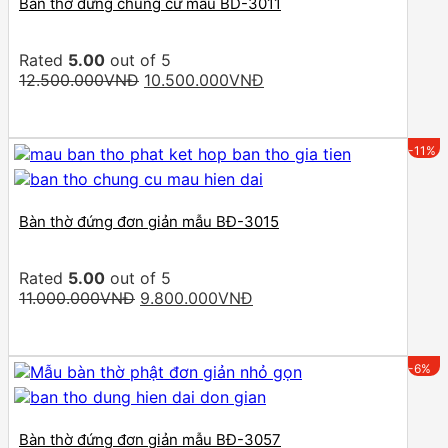
Bàn thờ đứng chung cư mẫu BD-3011
Rated
5.00
out of 5
Original
Current
12.500.000
VNĐ
10.500.000
VNĐ
price
price
was:
is:
12.500.000VNĐ.
10.500.000VNĐ.
-11%
Bàn thờ đứng đơn giản mẫu BĐ-3015
Rated
5.00
out of 5
Original
Current
11.000.000
VNĐ
9.800.000
VNĐ
price
price
was:
is:
11.000.000VNĐ.
9.800.000VNĐ.
-6%
Bàn thờ đứng đơn giản mẫu BĐ-3057