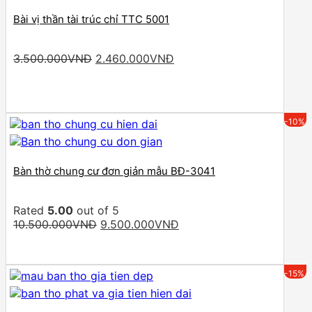
Bài vị thần tài trúc chỉ TTC 5001
Original
Current
3.500.000
VNĐ
2.460.000
VNĐ
price
price
was:
is:
3.500.000VNĐ.
2.460.000VNĐ.
-10%
Bàn thờ chung cư đơn giản mẫu BĐ-3041
Rated
5.00
out of 5
Original
Current
10.500.000
VNĐ
9.500.000
VNĐ
price
price
was:
is:
10.500.000VNĐ.
9.500.000VNĐ.
-15%