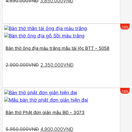
Original
Current
4.590.000
VNĐ
3.850.000
VNĐ
price
price
was:
is:
4.590.000VNĐ.
3.850.000VNĐ.
-19%
Bàn thờ ông địa màu trắng mẫu tài lộc BTT – 5058
Original
Current
2.900.000
VNĐ
2.350.000
VNĐ
price
price
was:
is:
2.900.000VNĐ.
2.350.000VNĐ.
-18%
Bàn thờ Phật đơn giản mẫu BĐ – 3073
Original
Current
5.950.000
VNĐ
4.900.000
VNĐ