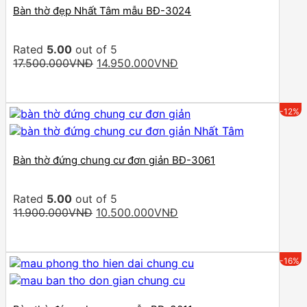
Bàn thờ đẹp Nhất Tâm mẫu BĐ-3024
Rated
5.00
out of 5
Original
Current
17.500.000
VNĐ
14.950.000
VNĐ
price
price
was:
is:
17.500.000VNĐ.
14.950.000VNĐ.
-12%
Bàn thờ đứng chung cư đơn giản BĐ-3061
Rated
5.00
out of 5
Original
Current
11.900.000
VNĐ
10.500.000
VNĐ
price
price
was:
is:
11.900.000VNĐ.
10.500.000VNĐ.
-16%