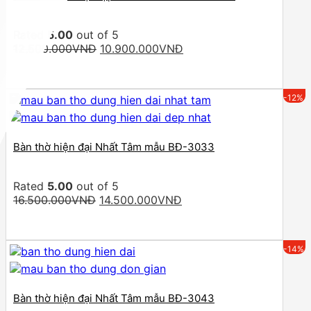
Rated
5.00
out of 5
Original
Current
12.500.000
VNĐ
10.900.000
VNĐ
price
price
was:
is:
12.500.000VNĐ.
10.900.000VNĐ.
-12%
Bàn thờ hiện đại Nhất Tâm mẫu BĐ-3033
Rated
5.00
out of 5
Original
Current
16.500.000
VNĐ
14.500.000
VNĐ
price
price
was:
is:
16.500.000VNĐ.
14.500.000VNĐ.
-14%
Bàn thờ hiện đại Nhất Tâm mẫu BĐ-3043