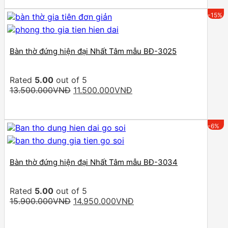
13.500.000VNĐ.
11.500.000VNĐ.
-15%
Bàn thờ đứng hiện đại Nhất Tâm mẫu BĐ-3025
Rated
5.00
out of 5
Original
Current
13.500.000
VNĐ
11.500.000
VNĐ
price
price
was:
is:
13.500.000VNĐ.
11.500.000VNĐ.
-6%
Bàn thờ đứng hiện đại Nhất Tâm mẫu BĐ-3034
Rated
5.00
out of 5
Original
Current
15.900.000
VNĐ
14.950.000
VNĐ
price
price
was:
is: