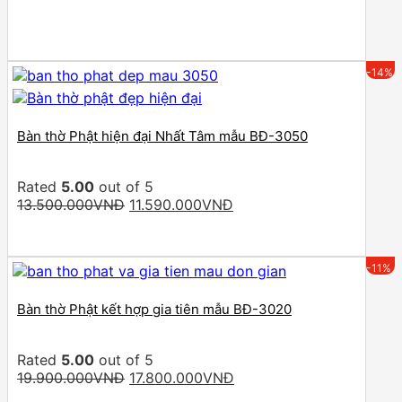
price
price
was:
is:
5.950.000VNĐ.
4.900.000VNĐ.
-14%
Bàn thờ Phật hiện đại Nhất Tâm mẫu BĐ-3050
Rated
5.00
out of 5
Original
Current
13.500.000
VNĐ
11.590.000
VNĐ
price
price
was:
is:
13.500.000VNĐ.
11.590.000VNĐ.
-11%
Bàn thờ Phật kết hợp gia tiên mẫu BĐ-3020
Rated
5.00
out of 5
Original
Current
19.900.000
VNĐ
17.800.000
VNĐ
price
price