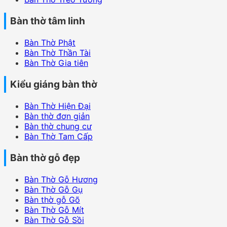
Bàn thờ tâm linh
Bàn Thờ Phật
Bàn Thờ Thần Tài
Bàn Thờ Gia tiên
Kiểu giáng bàn thờ
Bàn Thờ Hiện Đại
Bàn thờ đơn giản
Bàn thờ chung cư
Bàn Thờ Tam Cấp
Bàn thờ gỗ đẹp
Bàn Thờ Gỗ Hương
Bàn Thờ Gỗ Gụ
Bàn thờ gỗ Gõ
Bàn Thờ Gỗ Mít
Bàn Thờ Gỗ Sồi