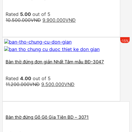
Rated
5.00
out of 5
Original
Current
10.500.000
VNĐ
9.900.000
VNĐ
price
price
was:
is:
10.500.000VNĐ.
9.900.000VNĐ.
-15%
Bàn thờ đứng đơn giản Nhất Tâm mẫu BĐ-3047
Rated
4.00
out of 5
Original
Current
11.200.000
VNĐ
9.500.000
VNĐ
price
price
was:
is:
11.200.000VNĐ.
9.500.000VNĐ.
Bàn thờ đứng Gỗ Gõ Gia Tiên BD – 3071