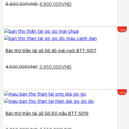
Original
Current
8.600.000
VNĐ
6.900.000
VNĐ
price
price
was:
is:
8.600.000VNĐ.
6.900.000VNĐ.
-12%
Bàn thờ thần tài gỗ Gõ đỏ mái ngói BTT-5017
Original
Current
4.500.000
VNĐ
3.950.000
VNĐ
price
price
was:
is:
4.500.000VNĐ.
3.950.000VNĐ.
-10%
Bàn thờ thần tài gỗ Gõ Đỏ mẫu BTT-5016