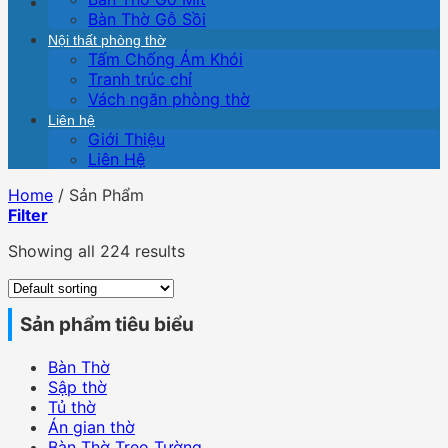
Bàn Thờ Gỗ Sồi
Nội thất phòng thờ
Tấm Chống Ám Khói
Tranh trúc chỉ
Vách ngăn phòng thờ
Liên hệ
Giới Thiệu
Liên Hệ
Home
/
Sản Phẩm
Filter
Showing all 224 results
Sản phẩm tiêu biểu
Bàn Thờ
Sập thờ
Tủ thờ
Án gian thờ
Bàn Thờ Treo Tường