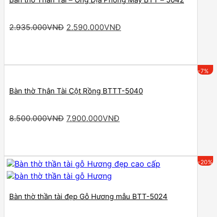
Original
Current
2.935.000
VNĐ
2.590.000
VNĐ
price
price
was:
is:
2.935.000VNĐ.
2.590.000VNĐ.
-7%
Bàn thờ Thân Tài Cột Rồng BTTT-5040
Original
Current
8.500.000
VNĐ
7.900.000
VNĐ
price
price
was:
is:
8.500.000VNĐ.
7.900.000VNĐ.
-20%
Bàn thờ thần tài đẹp Gỗ Hương mẫu BTT-5024