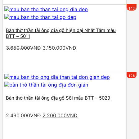
-14%
Bàn thờ thần tài ông địa gỗ hiện đại Nhất Tâm mẫu
BTT – 5011
Original
Current
3.650.000
VNĐ
3.150.000
VNĐ
price
price
was:
is:
3.650.000VNĐ.
3.150.000VNĐ.
-12%
Bàn thờ thần tài ông địa gỗ Sồi mẫu BTT – 5029
Original
Current
2.490.000
VNĐ
2.200.000
VNĐ
price
price
was:
is:
2.490.000VNĐ.
2.200.000VNĐ.