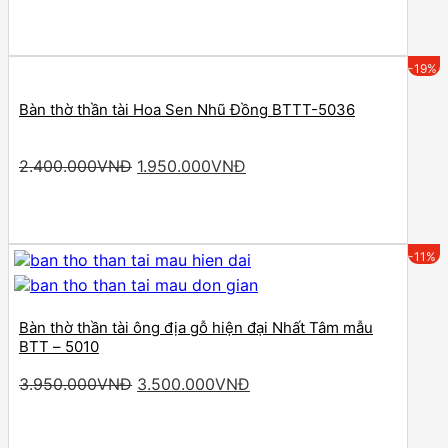
was:
is:
2.250.000VNĐ.
1.990.000VNĐ.
-19%
Bàn thờ thần tài Hoa Sen Nhũ Đồng BTTT-5036
Original
Current
2.400.000
VNĐ
1.950.000
VNĐ
price
price
was:
is:
2.400.000VNĐ.
1.950.000VNĐ.
-11%
Bàn thờ thần tài ông địa gỗ hiện đại Nhất Tâm mẫu
BTT – 5010
Original
Current
3.950.000
VNĐ
3.500.000
VNĐ
price
price
was:
is:
3.950.000VNĐ.
3.500.000VNĐ.