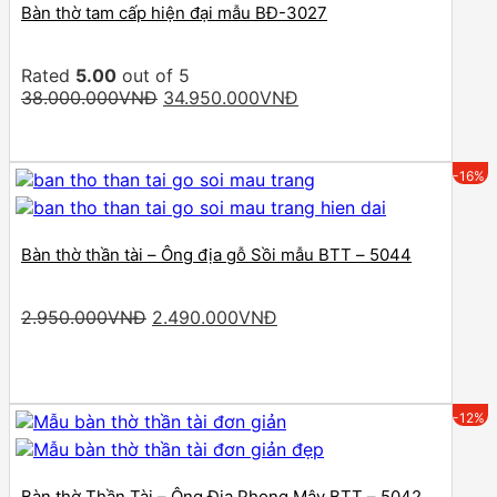
Bàn thờ tam cấp hiện đại mẫu BĐ-3027
Rated
5.00
out of 5
Original
Current
38.000.000
VNĐ
34.950.000
VNĐ
price
price
was:
is:
38.000.000VNĐ.
34.950.000VNĐ.
-16%
Bàn thờ thần tài – Ông địa gỗ Sồi mẫu BTT – 5044
Original
Current
2.950.000
VNĐ
2.490.000
VNĐ
price
price
was:
is:
2.950.000VNĐ.
2.490.000VNĐ.
-12%
Bàn thờ Thần Tài – Ông Địa Phong Mây BTT – 5042