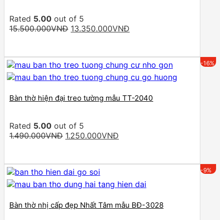
Rated
5.00
out of 5
Original
Current
15.500.000
VNĐ
13.350.000
VNĐ
price
price
was:
is:
15.500.000VNĐ.
13.350.000VNĐ.
-16%
Bàn thờ hiện đại treo tường mẫu TT-2040
Rated
5.00
out of 5
Original
Current
1.490.000
VNĐ
1.250.000
VNĐ
price
price
was:
is:
1.490.000VNĐ.
1.250.000VNĐ.
-9%
Bàn thờ nhị cấp đẹp Nhất Tâm mẫu BĐ-3028