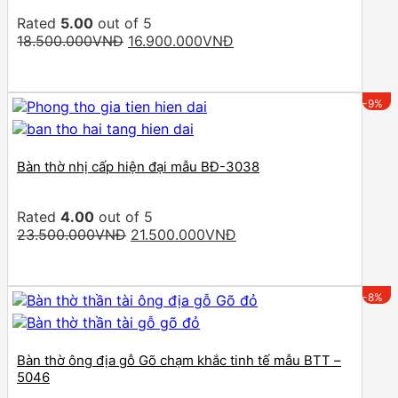
Rated
5.00
out of 5
Original
Current
18.500.000
VNĐ
16.900.000
VNĐ
price
price
was:
is:
18.500.000VNĐ.
16.900.000VNĐ.
-9%
Bàn thờ nhị cấp hiện đại mẫu BĐ-3038
Rated
4.00
out of 5
Original
Current
23.500.000
VNĐ
21.500.000
VNĐ
price
price
was:
is:
23.500.000VNĐ.
21.500.000VNĐ.
-8%
Bàn thờ ông địa gỗ Gõ chạm khắc tinh tế mẫu BTT –
5046