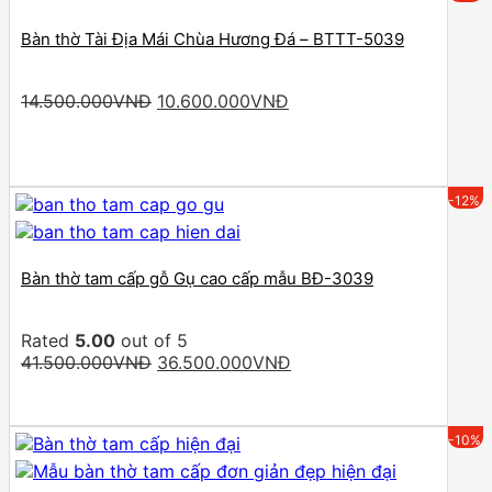
Bàn thờ Tài Địa Mái Chùa Hương Đá – BTTT-5039
Original
Current
14.500.000
VNĐ
10.600.000
VNĐ
price
price
was:
is:
14.500.000VNĐ.
10.600.000VNĐ.
-12%
Bàn thờ tam cấp gỗ Gụ cao cấp mẫu BĐ-3039
Rated
5.00
out of 5
Original
Current
41.500.000
VNĐ
36.500.000
VNĐ
price
price
was:
is:
41.500.000VNĐ.
36.500.000VNĐ.
-10%