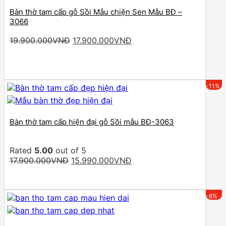
Bàn thờ tam cấp gỗ Sồi Mẫu chiện Sen Mẫu BĐ –
3066
Original
Current
19.900.000
VNĐ
17.900.000
VNĐ
price
price
was:
is:
19.900.000VNĐ.
17.900.000VNĐ.
-11%
Bàn thờ tam cấp hiện đại gỗ Sồi mẫu BĐ-3063
Rated
5.00
out of 5
Original
Current
17.900.000
VNĐ
15.990.000
VNĐ
price
price
was:
is:
17.900.000VNĐ.
15.990.000VNĐ.
-8%