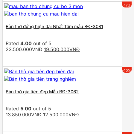
15.900.000VNĐ.
14.950.000VNĐ.
-17%
Bàn thờ đứng hiện đại Nhất Tâm mẫu BĐ-3081
Rated
4.00
out of 5
Original
Current
23.500.000
VNĐ
19.500.000
VNĐ
price
price
was:
is:
23.500.000VNĐ.
19.500.000VNĐ.
-10%
Bàn thờ gia tiên đẹp Mẫu BĐ-3062
Rated
5.00
out of 5
Original
Current
13.850.000
VNĐ
12.500.000
VNĐ
price
price
was:
is:
13.850.000VNĐ.
12.500.000VNĐ.