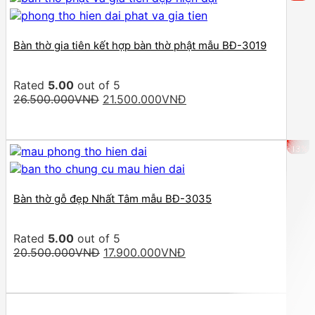
Bàn thờ gia tiên kết hợp bàn thờ phật mẫu BĐ-3019
Rated
5.00
out of 5
Original
Current
26.500.000
VNĐ
21.500.000
VNĐ
price
price
was:
is:
26.500.000VNĐ.
21.500.000VNĐ.
-13%
Bàn thờ gỗ đẹp Nhất Tâm mẫu BĐ-3035
Rated
5.00
out of 5
Original
Current
20.500.000
VNĐ
17.900.000
VNĐ
price
price
was:
is:
20.500.000VNĐ.
17.900.000VNĐ.
-9%