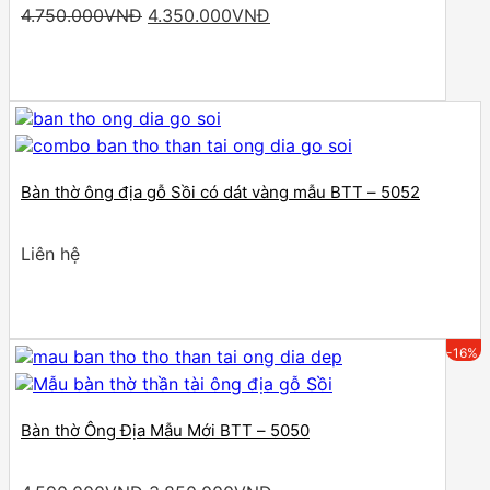
Original
Current
4.750.000
VNĐ
4.350.000
VNĐ
price
price
was:
is:
4.750.000VNĐ.
4.350.000VNĐ.
Bàn thờ ông địa gỗ Sồi có dát vàng mẫu BTT – 5052
Liên hệ
-16%
Bàn thờ Ông Địa Mẫu Mới BTT – 5050