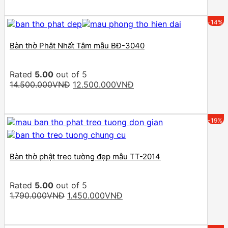
was:
is:
19.900.000VNĐ.
17.800.000VNĐ.
-14%
Bàn thờ Phật Nhất Tâm mẫu BĐ-3040
Rated
5.00
out of 5
Original
Current
14.500.000
VNĐ
12.500.000
VNĐ
price
price
was:
is:
14.500.000VNĐ.
12.500.000VNĐ.
-19%
Bàn thờ phật treo tường đẹp mẫu TT-2014
Rated
5.00
out of 5
Original
Current
1.790.000
VNĐ
1.450.000
VNĐ
price
price
was:
is:
1.790.000VNĐ.
1.450.000VNĐ.