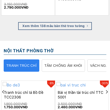
price
price
Rated
3.150.000
5.00
VNĐ
was:
is:
Original
Current
2.790.000
VNĐ
out of 5
1.550.000VNĐ.
1.450.000VNĐ.
price
price
was:
is:
3.150.000VNĐ.
2.790.000VNĐ.
Xem thêm 138 mẫu bàn thờ treo tường
NỘI THẤT PHÒNG THỜ
TRANH TRÚC CHỈ
TẤM CHỐNG ÁM KHÓI
VÁCH NGĂ
%
-8%
-30%
Tranh trúc chỉ lá Bồ Đề
Bài vị thần tài trúc chỉ TTC
TCC2306
5001
1.900.000
VNĐ
3.500.000
VNĐ
Original
Current
Original
Current
1.750.000
VNĐ
2.460.000
VNĐ