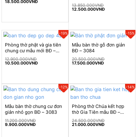
Original
Current
18.500.000
VNĐ
price
price
13.850.000
VNĐ
Original
Current
was:
is:
12.500.000
VNĐ
price
price
21.500.000VNĐ.
18.500.000VNĐ.
was:
is:
13.850.000VNĐ.
12.500.000VNĐ
-19%
-15%
Phòng thờ phật và gia tiên
Mẫu bàn thờ gỗ đơn giản
chung cư mẫu mới BĐ –
BĐ – 3084
3085
12.900.000
VNĐ
20.500.000
VNĐ
Original
Current
Original
Current
10.500.000
VNĐ
17.500.000
VNĐ
price
price
price
price
was:
is:
was:
is:
12.900.000VNĐ.
10.500.000VNĐ.
20.500.000VNĐ.
17.500.000VNĐ.
-12%
-14%
Mẫu bàn thờ chung cư đơn
Phòng thờ Chúa kết hợp
giản nhỏ gọn BĐ – 3083
thờ Gia Tiên mẫu BĐ –
3082
11.200.000
VNĐ
24.500.000
VNĐ
Original
Current
Original
Current
9.900.000
VNĐ
21.000.000
VNĐ
price
price
price
price
was:
is:
was:
is:
11.200.000VNĐ.
9.900.000VNĐ.
24.500.000VNĐ.
21.000.000VNĐ