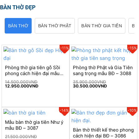
BÀN THỜ ĐẸP
BÀN THỜ
BÀN THỜ PHẬT
BÀN THỜ GIA TIÊN
BÀ
-11%
-15%
Phòng thờ gia tiên gỗ Sồi
Phòng thờ Phật và Gia Tiên
phong cách hiện đại mẫu
sang trọng mẫu BĐ – 3088
BĐ – 3089
14.500.000
VNĐ
35.900.000
VNĐ
Original
Current
Original
Current
12.950.000
VNĐ
30.500.000
VNĐ
price
price
price
price
was:
is:
was:
is:
14.500.000VNĐ.
12.950.000VNĐ.
35.900.000VNĐ.
30.500.000VNĐ
-14%
-10%
Mẫu bàn thờ gia tiên Như ý
mẫu BĐ – 3087
Bàn thờ thiết kế theo phong
cách hiện đại BĐ – 3086
21.500.000
VNĐ