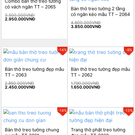
Combo bàn thờ treo tường
có vách ngăn TT – 2065
Bàn thờ treo tường 2 tầng
có ngăn kéo mẫu TT – 2064
3.500.000
VNĐ
Original
Current
2.950.000
VNĐ
price
price
4.600.000
VNĐ
Original
Current
was:
is:
3.850.000
VNĐ
price
price
3.500.000VNĐ.
2.950.000VNĐ.
was:
is:
4.600.000VNĐ.
3.850.000VNĐ.
-14%
-8%
Bàn thờ treo tường đẹp mẫu
Bàn thờ treo tường đẹp mẫu
TT – 2063
TT – 2062
2.850.000
VNĐ
1.790.000
VNĐ
Original
Current
Original
Current
2.450.000
VNĐ
1.650.000
VNĐ
price
price
price
price
was:
is:
was:
is:
2.850.000VNĐ.
2.450.000VNĐ.
1.790.000VNĐ.
1.650.000VNĐ.
-14%
-13%
Bàn thờ treo tường chung
Trang thờ phật treo tường