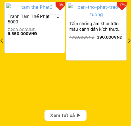
2%
-9%
-17%
Tranh Tam Thế Phật TTC
5009
Tấm chống ám khói trần
màu cánh dán kích thước
7.200.000
VNĐ
Original
Current
6.550.000
VNĐ
41×81
Original
Curr
price
price
470.000
VNĐ
390.000
VNĐ
price
pric
was:
is:
was:
is:
7.200.000VNĐ.
6.550.000VNĐ.
470.000VNĐ.
390
VNĐ.
Xem tất cả ▶