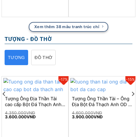
price
price
price
price
was:
is:
was:
is:
1.900.000VNĐ.
1.750.000VNĐ.
3.500.000VNĐ.
2.460.000VNĐ.
Xem thêm 38 mẫu tranh trúc chỉ
TƯỢNG - ĐỒ THỜ
TƯỢNG
ĐỒ THỜ
%
-17%
-15%
Tượng Ông Địa Thần Tài
Tượng Ông Thần Tài – Ông
cao cấp Bột Đá Thạch Anh
Địa Bột Đá Thạch Anh OD –
OD – 1005
1004
4.350.000
VNĐ
4.600.000
VNĐ
Original
Current
Original
Current
3.600.000
VNĐ
3.900.000
VNĐ
price
price
price
price
was:
is:
was:
is:
4.350.000VNĐ.
3.600.000VNĐ.
4.600.000VNĐ.
3.900.000VNĐ.