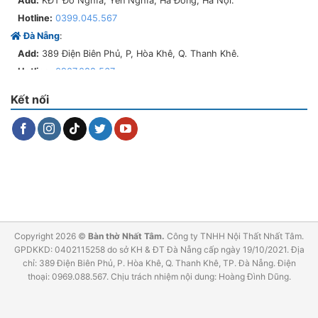
Add:
KĐT Đô Nghĩa, Yên Nghĩa, Hà Đông, Hà Nội.
Hotline:
0399.045.567
Đà Nẵng
:
Add:
389 Điện Biên Phủ, P, Hòa Khê, Q. Thanh Khê.
Hotline:
0907.088.567
Tam Kỳ
:
Kết nối
Add:
331 Phan Châu Trinh, P. Phước Hòa, TP. Tam Kỳ, Quảng Nam.
Bình Định
:
Add:
370 Nguyễn Thái học, P. Ngô Mây, TP. Quy Nhơn.
Phú Yên
:
Add:
111 Trần Hưng Đạo, TP, Tuy Hòa.
Thừa Thiên Huế
:
Add:
31 An Dương Vương, P. An Cựu, Tp.
Quảng Ngãi
:
Copyright 2026 ©
Bàn thờ Nhất Tâm.
Công ty TNHH Nội Thất Nhất Tâm.
Add:
679 Quang Trung, P. Nghĩa chánh, TP. Quảng Ngãi.
GPDKKD: 0402115258 do sở KH & ĐT Đà Nẵng cấp ngày 19/10/2021. Địa
chỉ: 389 Điện Biên Phủ, P. Hòa Khê, Q. Thanh Khê, TP. Đà Nẵng. Điện
Tp. Thái Nguyên
:
thoại: 0969.088.567. Chịu trách nhiệm nội dung: Hoàng Đình Dũng.
Add:
113 Hoàng Ngân, P. Phan Đình Phùng