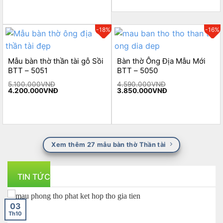
-18%
-16%
Mẫu bàn thờ thần tài gỗ Sồi
Bàn thờ Ông Địa Mẫu Mới
BTT – 5051
BTT – 5050
5.100.000
VNĐ
4.590.000
VNĐ
Original
Current
Original
Current
4.200.000
VNĐ
3.850.000
VNĐ
price
price
price
price
was:
is:
was:
is:
5.100.000VNĐ.
4.200.000VNĐ.
4.590.000VNĐ.
3.850.000VNĐ.
Xem thêm 27 mẫu bàn thờ Thần tài
TIN TỨC
03
Th10