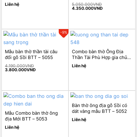
Mộc – Mệnh Thủy BTT-
Liên hệ
5.050.000
VNĐ
5057
Original
Current
4.350.000
VNĐ
price
price
was:
is:
5.050.000VNĐ.
4.350.000VNĐ.
-9%
Mẫu bàn thờ thần tài câu
Combo bàn thờ Ông Địa
đối gỗ Sồi BTT – 5055
Thần Tài Phù Hợp gia chủ
mệnh Hỏa BTT- 5054
4.190.000
VNĐ
Liên hệ
Original
Current
3.800.000
VNĐ
price
price
was:
is:
4.190.000VNĐ.
3.800.000VNĐ.
Bàn thờ ông địa gỗ Sồi có
dát vàng mẫu BTT – 5052
Mẫu Combo bàn thờ ông
địa Mới BTT – 5053
Liên hệ
Liên hệ