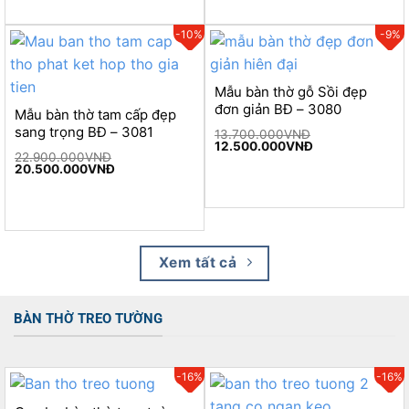
-10%
-9%
Mẫu bàn thờ gỗ Sồi đẹp
đơn giản BĐ – 3080
Mẫu bàn thờ tam cấp đẹp
sang trọng BĐ – 3081
13.700.000
VNĐ
Original
Current
12.500.000
VNĐ
22.900.000
VNĐ
price
price
Original
Current
20.500.000
VNĐ
was:
is:
price
price
13.700.000VNĐ.
12.500.000VNĐ
was:
is:
22.900.000VNĐ.
20.500.000VNĐ.
Xem tất cả
BÀN THỜ TREO TƯỜNG
-16%
-16%