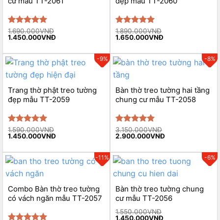
cư mẫu TT-2061
đẹp mẫu TT-2060
Rated
1.690.000
5.00
VNĐ
Rated
1.890.000
5.00
VNĐ
Original
Current
Original
Current
1.450.000
VNĐ
1.650.000
VNĐ
out of 5
out of 5
price
price
price
price
was:
is:
was:
is:
1.690.000VNĐ.
1.450.000VNĐ.
1.890.000VNĐ.
1.650.000VNĐ.
-9%
-8%
Trang thờ phật treo tường
Bàn thờ treo tường hai tầng
đẹp mẫu TT-2059
chung cư mẫu TT-2058
Rated
1.590.000
5.00
VNĐ
Rated
3.150.000
5.00
VNĐ
Original
Current
Original
Current
1.450.000
VNĐ
2.900.000
VNĐ
out of 5
out of 5
price
price
price
price
was:
is:
was:
is:
1.590.000VNĐ.
1.450.000VNĐ.
3.150.000VNĐ.
2.900.000VNĐ.
-11%
-6%
Combo Bàn thờ treo tường
Bàn thờ treo tường chung
có vách ngăn mẫu TT-2057
cư mẫu TT-2056
1.550.000
VNĐ
Original
Current
1.450.000
VNĐ