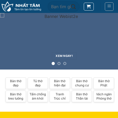
Bỏ
Search
qua
for:
nội
dung
XEM NGAY!
Bàn thờ
Tủ thờ
Bàn thờ
Bàn thờ
Bàn thờ
đẹp
đẹp
hiện đại
chung cư
Phật
Bàn thờ
Tấm chống
Tranh
Bàn thờ
Vách ngăn
treo tường
ám khói
Trúc chỉ
Thần tài
Phòng thờ