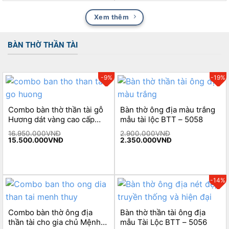
Xem thêm
BÀN THỜ THẦN TÀI
-9%
-19%
Combo bàn thờ thần tài gỗ
Bàn thờ ông địa màu trắng
Hương dát vàng cao cấp
mẫu tài lộc BTT – 5058
BTT – 5059
16.950.000
VNĐ
2.900.000
VNĐ
Original
Current
Original
Current
15.500.000
VNĐ
2.350.000
VNĐ
price
price
price
price
was:
is:
was:
is:
16.950.000VNĐ.
15.500.000VNĐ.
2.900.000VNĐ.
2.350.000VNĐ.
-14%
Combo bàn thờ ông địa
Bàn thờ thần tài ông địa
thần tài cho gia chủ Mệnh
mẫu Tài Lộc BTT – 5056