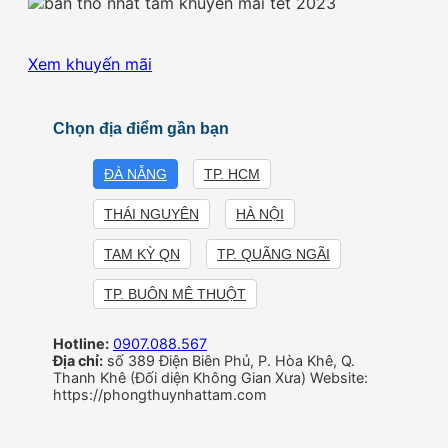
Xem khuyến mãi
Chọn địa điểm gần bạn
ĐÀ NẴNG
TP. HCM
THÁI NGUYÊN
HÀ NỘI
TAM KỲ QN
TP. QUÃNG NGÃI
TP. BUÔN MÊ THUỘT
Hotline:
0907.088.567
Địa chỉ:
số 389 Điện Biên Phủ, P. Hòa Khê, Q.
Thanh Khê (Đối diện Không Gian Xưa) Website:
https://phongthuynhattam.com