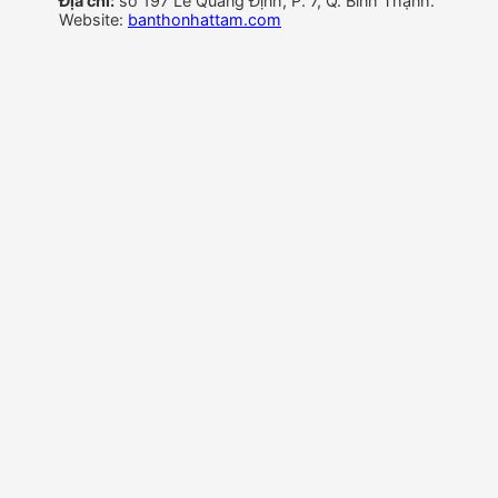
Địa chỉ:
số 197 Lê Quang Định, P. 7, Q. Bình Thạnh.
Website:
banthonhattam.com