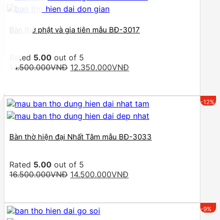
Bàn thờ phật và gia tiên mẫu BĐ-3017
Rated
5.00
out of 5
Original
Current
14.500.000
VNĐ
12.350.000
VNĐ
price
price
was:
is:
14.500.000VNĐ.
12.350.000VNĐ.
-12%
Bàn thờ hiện đại Nhất Tâm mẫu BĐ-3033
Rated
5.00
out of 5
Original
Current
16.500.000
VNĐ
14.500.000
VNĐ
price
price
was:
is:
16.500.000VNĐ.
14.500.000VNĐ.
-9%