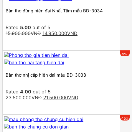
Bàn thờ đứng hiện đại Nhất Tâm mẫu BĐ-3034
Rated
5.00
out of 5
Original
Current
15.900.000
VNĐ
14.950.000
VNĐ
price
price
was:
is:
15.900.000VNĐ.
14.950.000VNĐ.
-9%
Bàn thờ nhị cấp hiện đại mẫu BĐ-3038
Rated
4.00
out of 5
Original
Current
23.500.000
VNĐ
21.500.000
VNĐ
price
price
was:
is:
23.500.000VNĐ.
21.500.000VNĐ.
-15%