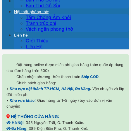
Bàn Thờ Gỗ Sồi
Nội thất phòng thờ
Tấm Chống Ám Khói
Tranh trúc chỉ
Vách ngăn phòng thờ
Liên hệ
Giới Thiệu
Liên Hệ
Đặt hàng online được miễn phí giao hàng toàn quốc áp dụng
cho đơn hàng trên 500k.
Chấp nhận phương thức thanh toán
Ship COD
.
Chính sách giao hàng:
•
Khu vực nội thành TP.HCM, Hà Nội, Đà Nẵng
: Vận chuyển và lắp
đặt miễn phí.
•
Khu vực khác
:
Giao hàng từ 1-5 ngày (tùy vào đơn vị vận
chuyển).
HỆ THỐNG CỬA HÀNG:
Hà Nội
: 345 Nguyễn Trãi, Q. Thanh Xuân.
Đà Nẵng
: 389 Điện Biên Phủ, Q. Thanh Khê.