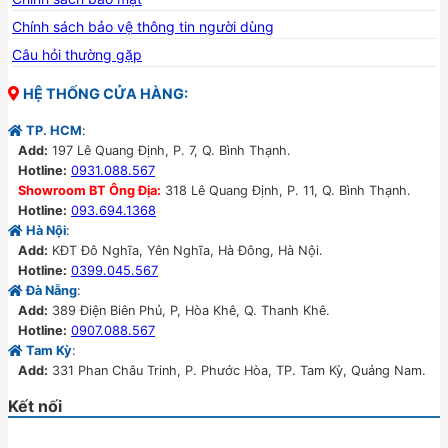
Chính sách bảo vệ thông tin người dùng
Câu hỏi thường gặp
HỆ THỐNG CỬA HÀNG:
TP. HCM
:
Add:
197 Lê Quang Định, P. 7, Q. Bình Thạnh.
Hotline:
0931.088.567
Showroom BT Ông Địa:
318 Lê Quang Định, P. 11, Q. Bình Thạnh.
Hotline:
093.694.1368
Hà Nội
:
Add:
KĐT Đô Nghĩa, Yên Nghĩa, Hà Đông, Hà Nội.
Hotline:
0399.045.567
Đà Nẵng
:
Add:
389 Điện Biên Phủ, P, Hòa Khê, Q. Thanh Khê.
Hotline:
0907.088.567
Tam Kỳ
:
Add:
331 Phan Châu Trinh, P. Phước Hòa, TP. Tam Kỳ, Quảng Nam.
Bình Định
:
Kết nối
Add:
370 Nguyễn Thái học, P. Ngô Mây, TP. Quy Nhơn.
Phú Yên
: