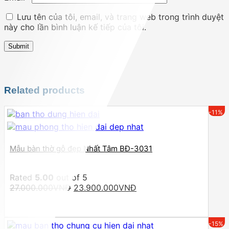
Lưu tên của tôi, email, và trang web trong trình duyệt
này cho lần bình luận kế tiếp của tôi.
Related products
-11%
Mẫu bàn thờ gỗ đẹp Nhất Tâm BĐ-3031
Rated
5.00
out of 5
Original
Current
27.000.000
VNĐ
23.900.000
VNĐ
price
price
was:
is:
27.000.000VNĐ.
23.900.000VNĐ.
-15%