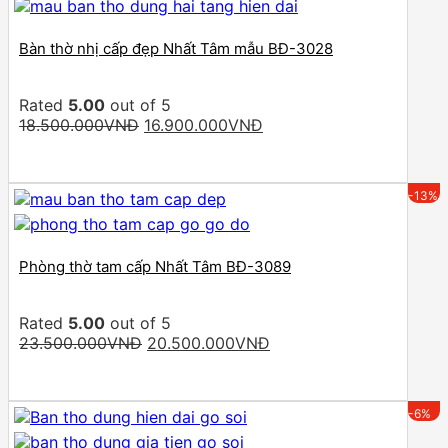
Bàn thờ nhị cấp đẹp Nhất Tâm mẫu BĐ-3028
Rated
5.00
out of 5
Original
Current
18.500.000
VNĐ
16.900.000
VNĐ
price
price
was:
is:
18.500.000VNĐ.
16.900.000VNĐ.
-13%
Phòng thờ tam cấp Nhất Tâm BĐ-3089
Rated
5.00
out of 5
Original
Current
23.500.000
VNĐ
20.500.000
VNĐ
price
price
was:
is:
23.500.000VNĐ.
20.500.000VNĐ.
-6%