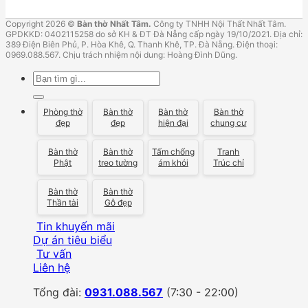
Add:
111 Trần Hưng Đạo, TP, Tuy Hòa.
Thừa Thiên Huế
:
Copyright 2026 ©
Bàn thờ Nhất Tâm.
Công ty TNHH Nội Thất Nhất Tâm.
Add:
31 An Dương Vương, P. An Cựu, Tp.
GPDKKD: 0402115258 do sở KH & ĐT Đà Nẵng cấp ngày 19/10/2021. Địa chỉ:
Quảng Ngãi
:
389 Điện Biên Phủ, P. Hòa Khê, Q. Thanh Khê, TP. Đà Nẵng. Điện thoại:
0969.088.567. Chịu trách nhiệm nội dung: Hoàng Đình Dũng.
Add:
679 Quang Trung, P. Nghĩa chánh, TP. Quảng Ngãi.
Tp. Thái Nguyên
:
Search
Add:
113 Hoàng Ngân, P. Phan Đình Phùng
for:
Phòng thờ
Bàn thờ
Bàn thờ
Bàn thờ
đẹp
đẹp
hiện đại
chung cư
Bàn thờ
Bàn thờ
Tấm chống
Tranh
Phật
treo tường
ám khói
Trúc chỉ
Bàn thờ
Bàn thờ
Thần tài
Gỗ đẹp
Tin khuyến mãi
Dự án tiêu biểu
Tư vấn
Liên hệ
Tổng đài:
0931.088.567
(7:30 - 22:00)