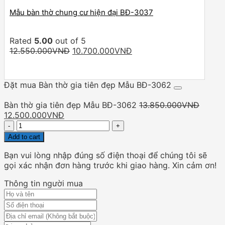
Mẫu bàn thờ chung cư hiện đại BĐ-3037
Rated
5.00
out of 5
Original
Current
12.550.000
VNĐ
10.700.000
VNĐ
price
price
was:
is:
12.550.000VNĐ.
10.700.000VNĐ.
Đặt mua Bàn thờ gia tiên đẹp Mẫu BĐ-3062
Bàn thờ gia tiên đẹp Mẫu BĐ-3062
13.850.000
VNĐ
Original
Current
12.500.000
VNĐ
price
Quantity
price
was:
is:
Add to cart
13.850.000VNĐ.
12.500.000VNĐ.
Bạn vui lòng nhập đúng số điện thoại để chúng tôi sẽ
gọi xác nhận đơn hàng trước khi giao hàng. Xin cảm ơn!
Thông tin người mua