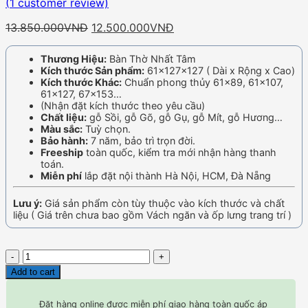
(
1
customer review)
Original
Current
13.850.000
VNĐ
12.500.000
VNĐ
price
price
was:
is:
Thương Hiệu:
Bàn Thờ Nhất Tâm
13.850.000VNĐ.
12.500.000VNĐ.
Kích thước Sản phẩm:
61x127x127 ( Dài x Rộng x Cao)
Kích thước Khác:
Chuẩn phong thủy 61×89, 61×107,
61×127, 67×153…
(Nhận đặt kích thước theo yêu cầu)
Chất liệu:
gỗ Sồi, gỗ Gõ, gỗ Gụ, gỗ Mít, gỗ Hương…
Màu sắc:
Tuỳ chọn.
Bảo hành:
7 năm, bảo trì trọn đời.
Freeship
toàn quốc, kiểm tra mới nhận hàng thanh
toán.
Miễn phí
lắp đặt nội thành Hà Nội, HCM, Đà Nẵng
Lưu ý:
Giá sản phẩm còn tùy thuộc vào kích thước và chất
liệu ( Giá trên chưa bao gồm Vách ngăn và ốp lưng trang trí )
Quantity
Add to cart
Đặt hàng online được miễn phí giao hàng toàn quốc áp