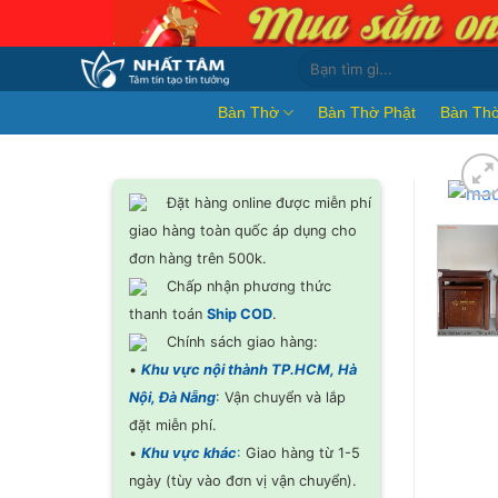
Bỏ
qua
Search
nội
for:
dung
Bàn Thờ
Bàn Thờ Phật
Bàn Thờ
Đặt hàng online được miễn phí
giao hàng toàn quốc áp dụng cho
đơn hàng trên 500k.
Chấp nhận phương thức
thanh toán
Ship COD
.
Chính sách giao hàng:
•
Khu vực nội thành TP.HCM, Hà
Nội, Đà Nẵng
: Vận chuyển và lắp
đặt miễn phí.
•
Khu vực khác
:
Giao hàng từ 1-5
ngày (tùy vào đơn vị vận chuyển).