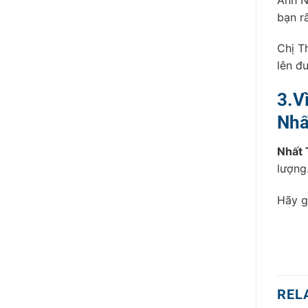
bạn r
Chị T
lên đ
3.V
Nhấ
Nhất
lượng
Hãy g
REL