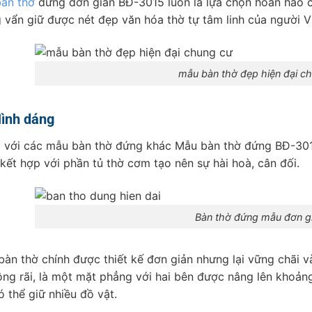
àn thờ
đứng đơn giản BĐ-3015 luôn là lựa chọn hoàn hảo của
 vẩn giữ được nét đẹp văn hóa thờ tự tâm linh của người V
mẫu bàn thờ đẹp hiện đại c
Hình dáng
 với các mẫu bàn thờ đứng khác Mẫu bàn thờ đứng BĐ-3014
 kết hợp với phần tủ thờ cơm tạo nên sự hài hoà, cân đối.
Bàn thờ đứng mẫu đơn gi
bàn thờ chính được thiết kế đơn giản nhưng lại vững chãi v
rộng rãi, là một mặt phẳng với hai bên được nâng lên khoả
ó thể giữ nhiều đồ vật.