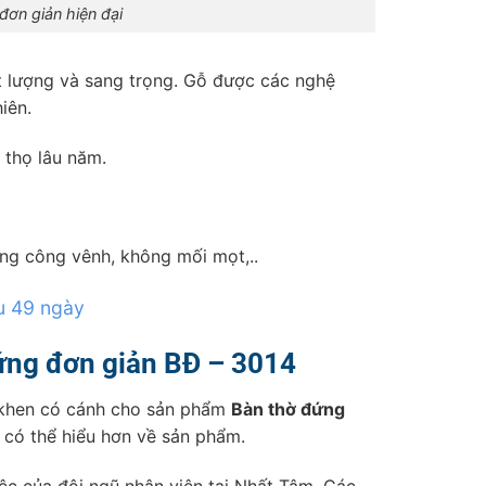
đơn giản hiện đại
t lượng và sang trọng. Gỗ được các nghệ
iên.
 thọ lâu năm.
g công vênh, không mối mọt,..
u 49 ngày
ứng đơn giản BĐ – 3014
 khen có cánh cho sản phẩm
Bàn thờ đứng
 có thể hiểu hơn về sản phẩm.
iệc của đội ngũ nhân viên tại Nhất Tâm. Các