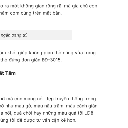
ạo ra một không gian rộng rãi mà gia chủ còn
t mâm cơm cúng trên mặt bàn.
găn trang trí.
ám khói giúp không gian thờ cúng vừa trang
 thờ đứng đơn giản BĐ-3015.
ất Tâm
 thờ mà còn mang nét đẹp truyền thống trong
thờ như màu gỗ, màu nâu trầm, màu cánh gián,
 nổi, quá chói hay những màu quá tối ..Để
úng tôi để được tư vấn cặn kẽ hơn.