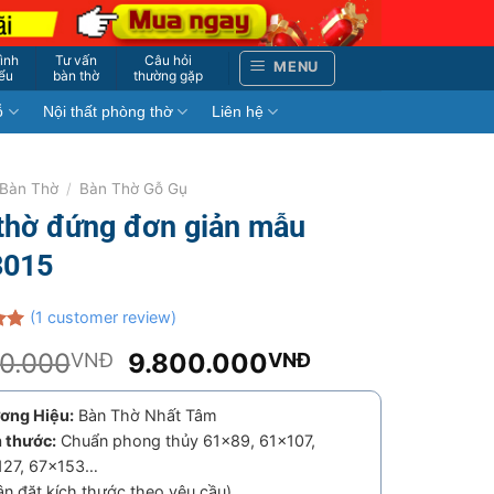
ình
Tư vấn
Câu hỏi
MENU
iểu
bàn thờ
thường gặp
ỗ
Nội thất phòng thờ
Liên hệ
Bàn Thờ
/
Bàn Thờ Gỗ Gụ
thờ đứng đơn giản mẫu
3015
(
1
customer review)
.00
Original
Current
00.000
9.800.000
VNĐ
VNĐ
n
price
price
was:
is:
ơng Hiệu:
Bàn Thờ Nhất Tâm
11.000.000VNĐ.
9.800.000VN
h thước:
Chuẩn phong thủy 61×89, 61×107,
127, 67×153…
n đặt kích thước theo yêu cầu)