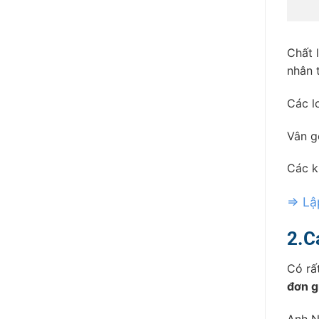
Chất 
nhân 
Các l
Vân g
Các k
⇒ Lập
2.C
Có rấ
đơn g
Anh N