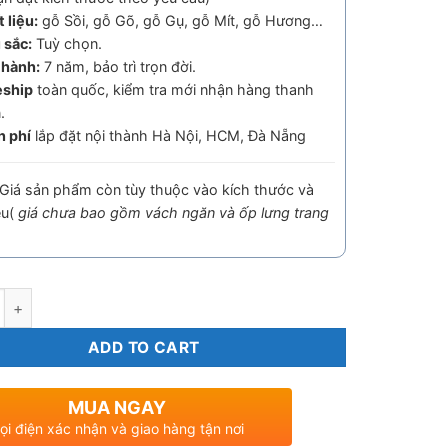
 liệu:
gỗ Sồi, gỗ Gõ, gỗ Gụ, gỗ Mít, gỗ Hương…
 sắc:
Tuỳ chọn.
 hành:
7 năm, bảo trì trọn đời.
eship
toàn quốc, kiểm tra mới nhận hàng thanh
.
n phí
lắp đặt nội thành Hà Nội, HCM, Đà Nẵng
Giá sản phẩm còn tùy thuộc vào kích thước và
ệu(
giá chưa bao gồm vách ngăn và ốp lưng trang
y
ADD TO CART
MUA NGAY
ọi điện xác nhận và giao hàng tận nơi