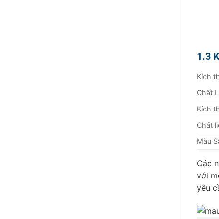
1.3 K
Kích t
Chất L
Kích t
Chất l
Màu S
Các n
với m
yêu c