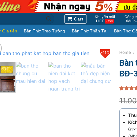
Khuyến mãi
Công tr
Cart
HOT
tiêu b
- 15%
 Gia tiên
Bàn Thờ Treo Tường
Bàn Thờ Thần Tài
Bàn Thờ G
Home
/
-11%
Bàn 
BĐ-
Rated
1
5
11.0
out of 5
based o
customer
rating
Thư
Kíc
61×
(Nhậ