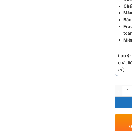
Chất
Màu
Bảo
Fre
toán
Miễ
Lưu ý:
chất li
trí
)
Quantit
G